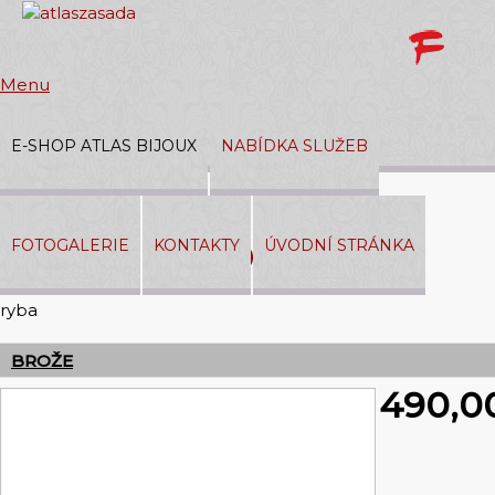
Menu
E-SHOP ATLAS BIJOUX
NABÍDKA SLUŽEB
Přihlásit
|
Registrace
FOTOGALERIE
KONTAKTY
ÚVODNÍ STRÁNKA
374 00 002 Brož
V košíku:
0,00 Kč
ryba
BROŽE
490,0