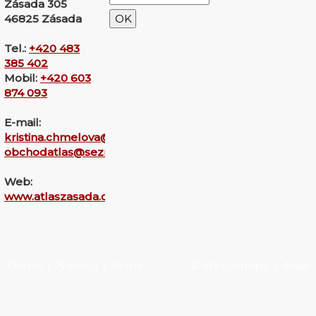
Zásada 305
46825 Zásada
Tel.:
+420 483
385 402
Mobil:
+420 603
874 093
E-mail:
kristina.chmelova@seznam.cz
obchodatlas@seznam.cz
Web:
www.atlaszasada.cz
Domů
|
Nahoru
|
Mapa
©
WebyShopy
| Atlas