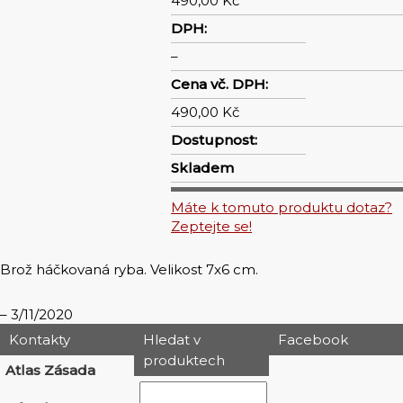
490,00 Kč
DPH:
–
Cena vč. DPH:
490,00 Kč
Dostupnost:
Skladem
Máte k tomuto produktu dotaz?
Zeptejte se!
Brož háčkovaná ryba. Velikost 7x6 cm.
3/11/2020
Kontakty
Hledat v
Facebook
produktech
Atlas Zásada